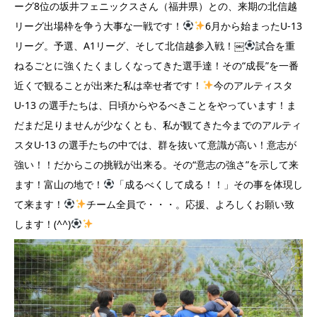
ーグ8位の坂井フェニックスさん（福井県）との、来期の北信越
リーグ出場枠を争う大事な一戦です！
6月から始まったU-13
リーグ。予選、A1リーグ、そして北信越参入戦！￼
試合を重
ねるごとに強くたくましくなってきた選手達！その“成長”を一番
近くで観ることが出来た私は幸せ者です！
今のアルティスタ
U-13 の選手たちは、日頃からやるべきことをやっています！ま
だまだ足りませんが少なくとも、私が観てきた今までのアルティ
スタU-13 の選手たちの中では、群を抜いて意識が高い！意志が
強い！！だからこの挑戦が出来る。その“意志の強さ”を示して来
ます！富山の地で！
「成るべくして成る！！」その事を体現し
て来ます！
チーム全員で・・・。応援、よろしくお願い致
します！(^^)