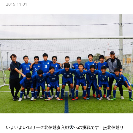
2019.11.01
いよいよU-13リーグ北信越参入戦
への挑戦です！￼北信越リ