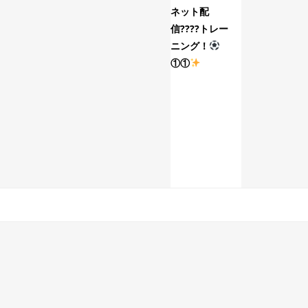
ネット配
6/14(日)FC.Gr
信????トレー
トレーニン
ニング！
グ！
①①