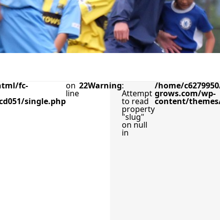
tml/fc-
on
22
Warning
:
/home/c6279950/
line
Attempt
grows.com/wp-
cd051/single.php
to read
content/themes/
property
"slug"
on null
in