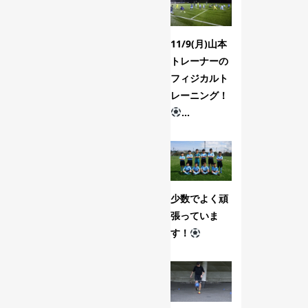
11/9(月)山本
9/11(金)スク
トレーナーの
ール生コース
フィジカルト
のトレーニン
レーニング！
グ！
...
少数でよく頑
自粛期間中の
張っていま
動画配信！
す！