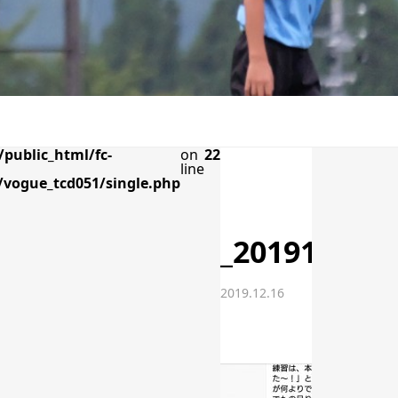
public_html/fc-
on
22
line
vogue_tcd051/single.php
_20191216_
2019.12.16