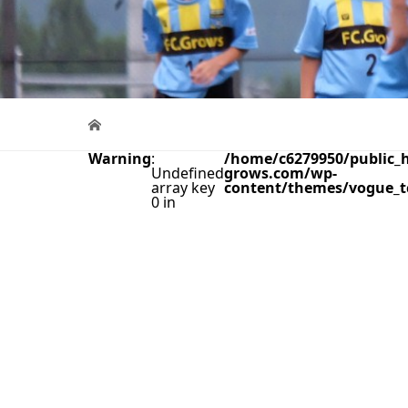
Warning
:
/home/c6279950/public_h
Undefined
grows.com/wp-
array key
content/themes/vogue_t
0 in