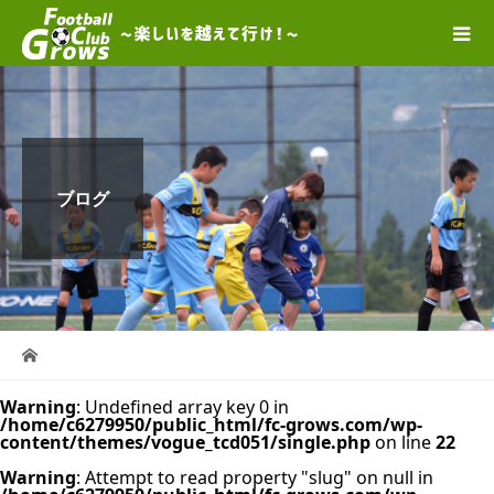
ブログ
Warning
: Undefined array key 0 in
/home/c6279950/public_html/fc-grows.com/wp-
content/themes/vogue_tcd051/single.php
on line
22
Warning
: Attempt to read property "slug" on null in