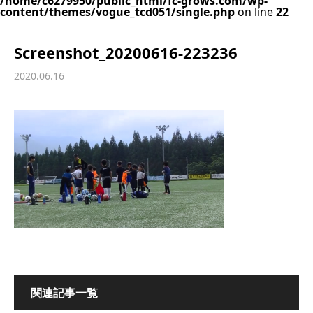
/home/c6279950/public_html/fc-grows.com/wp-
content/themes/vogue_tcd051/single.php
on line
22
Screenshot_20200616-223236
2020.06.16
関連記事一覧