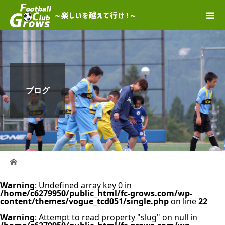
ブログ
Warning
: Undefined array key 0 in
/home/c6279950/public_html/fc-grows.com/wp-
content/themes/vogue_tcd051/single.php
on line
22
Warning
: Attempt to read property "slug" on null in