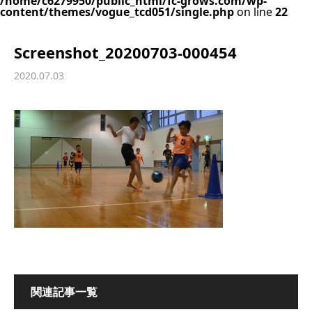
/home/c6279950/public_html/fc-grows.com/wp-
content/themes/vogue_tcd051/single.php
on line
22
Screenshot_20200703-000454
2020.07.03
関連記事一覧