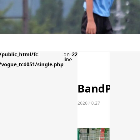
public_html/fc-
on
22
line
vogue_tcd051/single.php
BandPhoto_
2020.10.27