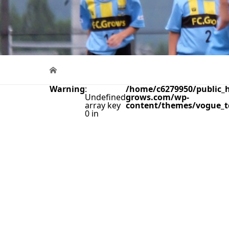
Warning
:
/home/c6279950/public_h
Undefined
grows.com/wp-
array key
content/themes/vogue_t
0 in