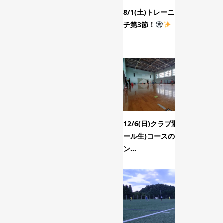
8/1(土)トレーニングマッ
F
チ第3節！
12/6(日)クラブ選手(スク
8
ール生)コースのトレーニ
ン...