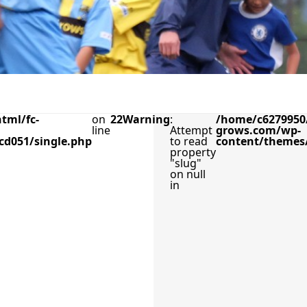
tml/fc-
on
22
Warning
:
/home/c6279950/
line
Attempt
grows.com/wp-
cd051/single.php
to read
content/themes/
property
"slug"
on null
in