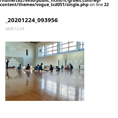
/home/c6279950/public_html/fc-grows.com/wp-
content/themes/vogue_tcd051/single.php
on line
22
_20201224_093956
2020.12.24