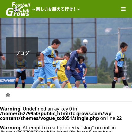
ブログ
Warning
: Undefined array key 0 in
/home/c6279950/public_html/fc-grows.com/wp-
content/themes/vogue_tcd051/single.php
on line
22
Warning
: Attempt to read property "slug" on null in