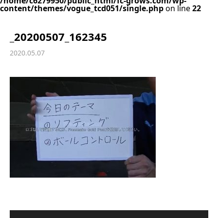
/home/c6279950/public_html/fc-grows.com/wp-
content/themes/vogue_tcd051/single.php
on line
22
_20200507_162345
2020.05.07