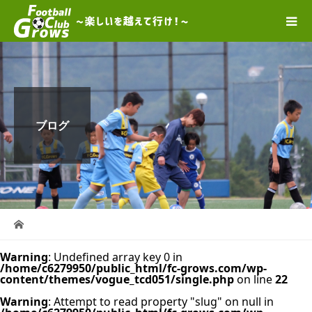
ブログ
Warning
: Undefined array key 0 in
/home/c6279950/public_html/fc-grows.com/wp-
content/themes/vogue_tcd051/single.php
on line
22
Warning
: Attempt to read property "slug" on null in