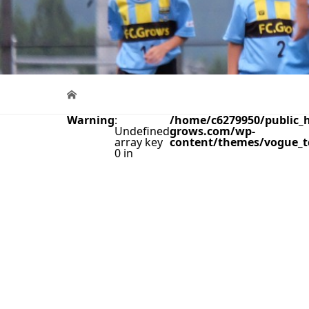
Warning
:
/home/c6279950/public_h
Undefined
grows.com/wp-
array key
content/themes/vogue_t
0 in