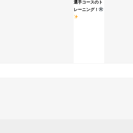
選手コースのト
ル生コース
レーニング！
レーニング