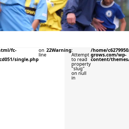
tml/fc-
on
22
Warning
:
/home/c6279950/
line
Attempt
grows.com/wp-
cd051/single.php
to read
content/themes/
property
"slug"
on null
in