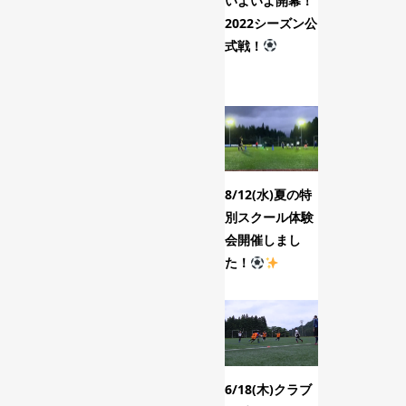
いよいよ開幕！
12/10(木
2022シーズン公
選手コース
式戦！
レーニング
8/12(水)夏の特
12/1(火)
別スクール体験
選手(スクー
会開催しまし
コースのト
た！
ニン...
6/18(木)クラブ
10/2(金)