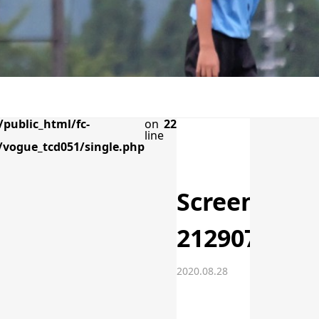
public_html/fc-
on
22
line
vogue_tcd051/single.php
Screenshot
212907
2020.08.28