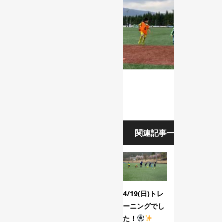
関連記事一覧
4/19(日)トレ
いよいよ開
ーニングでし
幕！2022シー
た！
ズン公式戦！