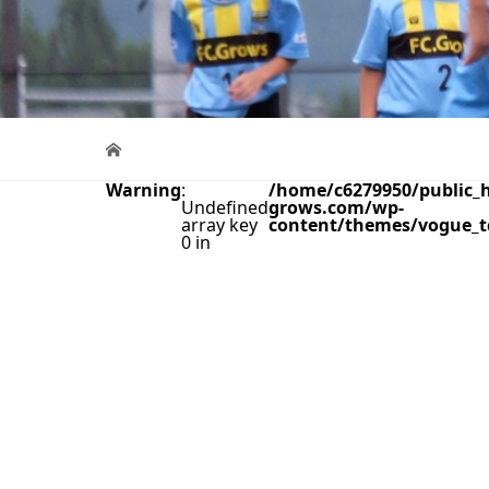
Warning
:
/home/c6279950/public_h
Undefined
grows.com/wp-
array key
content/themes/vogue_t
0 in