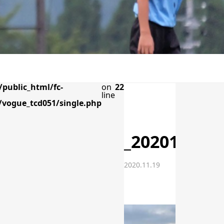
public_html/fc-
on
22
line
vogue_tcd051/single.php
_20201119_
2020.11.19