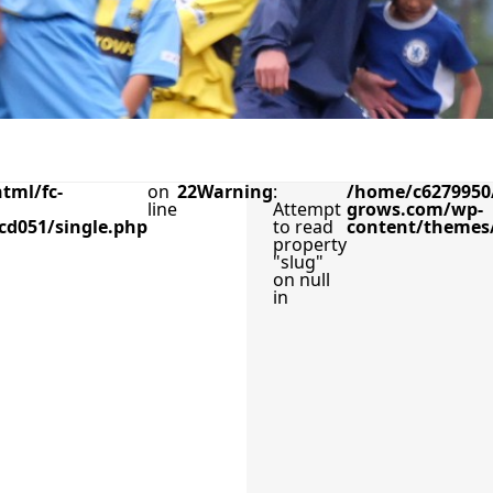
tml/fc-
on
22
Warning
:
/home/c6279950/
line
Attempt
grows.com/wp-
cd051/single.php
to read
content/themes/
property
"slug"
on null
in