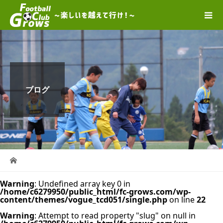
ブログ
Warning
: Undefined array key 0 in
/home/c6279950/public_html/fc-grows.com/wp-
content/themes/vogue_tcd051/single.php
on line
22
Warning
: Attempt to read property "slug" on null in