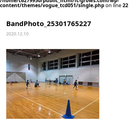
/home/c6279950/public_html/fc-grows.com/wp-
content/themes/vogue_tcd051/single.php
on line
22
BandPhoto_25301765227
2020.12.10