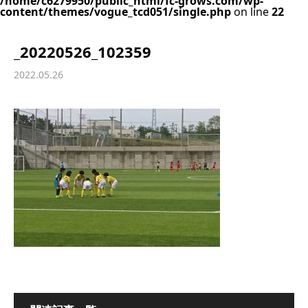
/home/c6279950/public_html/fc-grows.com/wp-
content/themes/vogue_tcd051/single.php
on line
22
_20220526_102359
2022.05.26