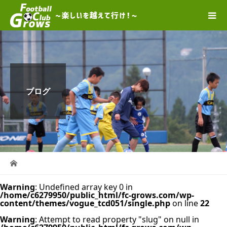
ブログ
Warning
: Undefined array key 0 in
/home/c6279950/public_html/fc-grows.com/wp-
content/themes/vogue_tcd051/single.php
on line
22
Warning
: Attempt to read property "slug" on null in