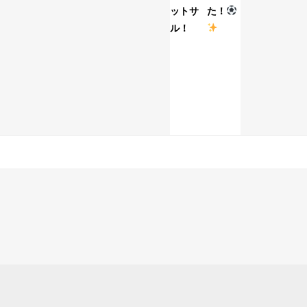
ットサ
た！
ル！