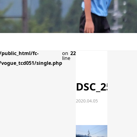
public_html/fc-
on
22
line
vogue_tcd051/single.php
DSC_2565
2020.04.05