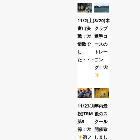
11/2(土)
8/20(木)
8/29(土)
富山決
クラブ
トレー
戦！
選手コ
ニング
惜敗で
ースの
マッ
し
トレー
チ、第
た・・・。
ニン
5節で
グ！
した！
11/23(月・
年内最
リフテ
祝)TRM
後のス
ィング
第9
クール
チャレ
節！
開催致
ンジ！
初フ
しまし