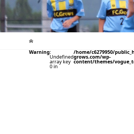
Warning
:
/home/c6279950/public_h
Undefined
grows.com/wp-
array key
content/themes/vogue_t
0 in