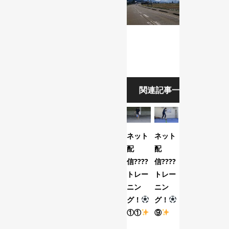
関連記事一覧
ネット
ネット
8/1(土)
配
配
トレー
信????
信????
ニング
トレー
トレー
マッチ
ニン
ニン
第3
グ！
グ！
節！
①①
⑨