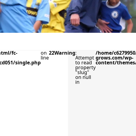
tml/fc-
on
22
Warning
:
/home/c6279950/
line
Attempt
grows.com/wp-
cd051/single.php
to read
content/themes/
property
"slug"
on null
in