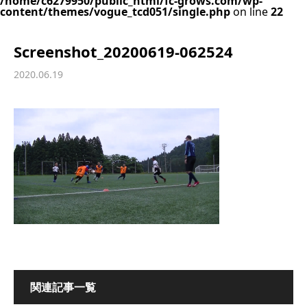
/home/c6279950/public_html/fc-grows.com/wp-
content/themes/vogue_tcd051/single.php
on line
22
Screenshot_20200619-062524
2020.06.19
関連記事一覧