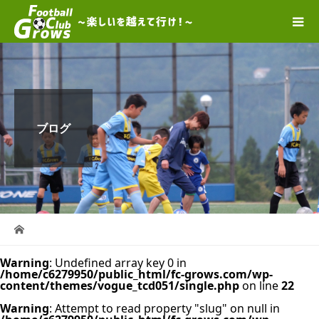
ブログ
Warning
: Undefined array key 0 in
/home/c6279950/public_html/fc-grows.com/wp-
content/themes/vogue_tcd051/single.php
on line
22
Warning
: Attempt to read property "slug" on null in