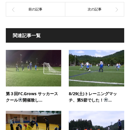
関連記事一覧
第３回FC.Grows サッカース
8/29(土)トレーニングマッ
クール
開催致し...
チ、第5節でした！
...