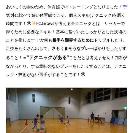
あいにくの雨のため、体育館でのトレーニングとなりました！
外に比べて狭い体育館でこそ、個人スキル(テクニック)を磨く
時間です！
FC.Growsが考えるテクニックとは、サッカーで
輝くために必要なスキル！基本に基づいたしっかりとした技術の
ことを指します！
何も
相手を翻弄するために
ドリブルしたり、
足技をたくさん出して、
さもうまそうなプレーばかり
をしたりす
“テクニックがある”
ること！＝
ことだとは考えません！判断が
なかったり、する意味のないプレーをしたりすることは、テクニ
ック・技術が
ない選手がすることです！