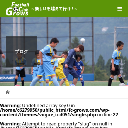
ブログ
Warning
: Undefined array key 0 in
/home/c6279950/public_html/fc-grows.com/wp-
content/themes/vogue_tcd051/single.php
on line
22
Warning
: Attempt to read property "slug" on null in