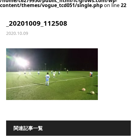
/home/c6279950/public_html/fc-grows.com/wp-
content/themes/vogue_tcd051/single.php
on line
22
_20201009_112508
2020.10.09
関連記事一覧