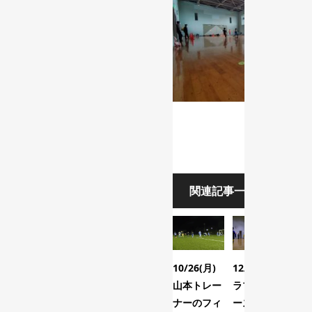
関連記事一覧
10/26(月)
12/3(木)ク
12/
山本トレー
ラブ選手コ
ク
ナーのフィ
ースのトレ
(ス