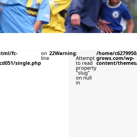
tml/fc-
on
22
Warning
:
/home/c6279950/
line
Attempt
grows.com/wp-
cd051/single.php
to read
content/themes/
property
"slug"
on null
in