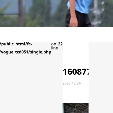
public_html/fc-
on
22
line
vogue_tcd051/single.php
1608770307
2020.12.24