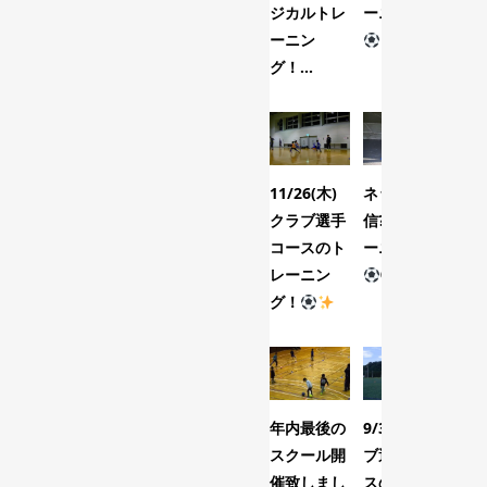
ジカルトレ
ーニング！
生)
ーニン
の
グ！...
ニ...
11/26(木)
ネット配
U-1
クラブ選手
信????トレ
リ
コースのト
ーニング！
沼
レーニン
②
ロッ
グ！
リ
年内最後の
9/3(木)クラ
4/1
スクール開
ブ選手コー
レ
催致しまし
スのトレー
で