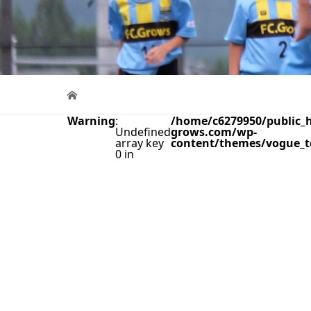
Warning
:
/home/c6279950/public_h
Undefined
grows.com/wp-
array key
content/themes/vogue_t
0 in