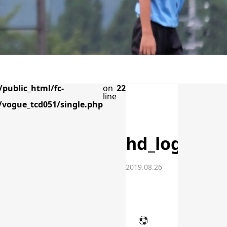
public_html/fc-
on
22
line
vogue_tcd051/single.php
hd_logo
2019.08.26