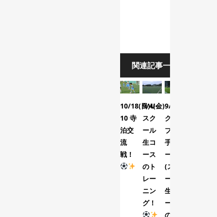
関連記事一
覧
10/18(日)U-
9/4(金)
9/29(火)
10 寺
スク
クラ
泊交
ール
ブ選
流
生コ
手コ
戦！
ース
ース
のト
(スク
レー
ール
ニン
生コ
グ！
ース)
のト