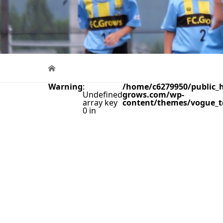
Warning
:
/home/c6279950/public_h
Undefined
grows.com/wp-
array key
content/themes/vogue_t
0 in