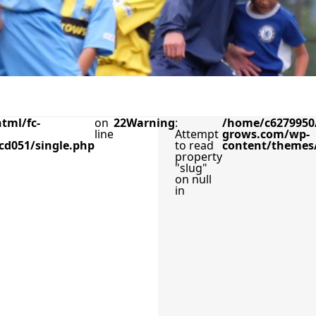
tml/fc-
on
22
Warning
:
/home/c6279950/
line
Attempt
grows.com/wp-
cd051/single.php
to read
content/themes/
property
"slug"
on null
in