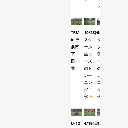
レ...
TRM
10/23(金)
9/7(月)
in 三
スク
クラ
条市
ール
ブ選
下
生コ
手コ
田！
ース
ース
のト
のト
レー
レー
ニン
ニン
グ！
グ！
U-12
4/19(日)
7/28(火)