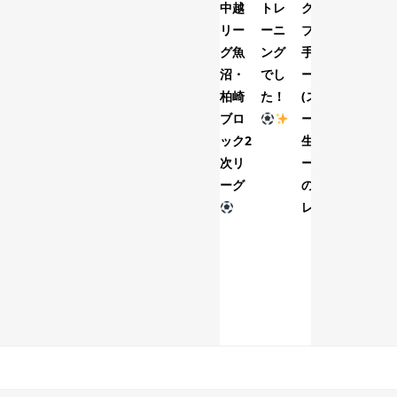
中越
トレ
クラ
リー
ーニ
ブ選
グ魚
ング
手コ
沼・
でし
ース
柏崎
た！
(スク
ブロ
ール
ック2
生コ
次リ
ース)
ーグ
のト
レ...