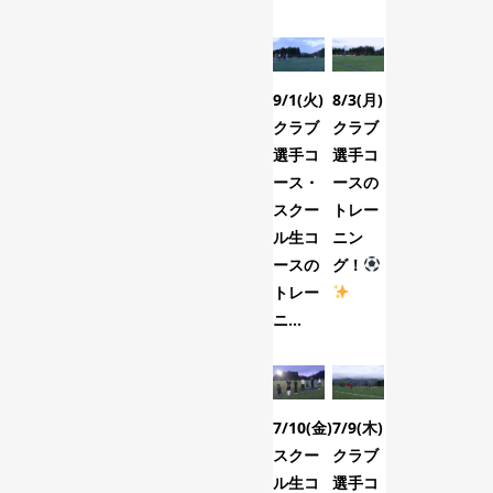
9/1(火)
8/3(月)
11/9(月)
クラブ
クラブ
山本ト
選手コ
選手コ
レーナ
ース・
ースの
ーのフ
スクー
トレー
ィジカ
ル生コ
ニン
ルトレ
ースの
グ！
ーニン
トレー
グ！
ニ...
...
7/10(金)
7/9(木)
6/7(日)FC.Gr
スクー
クラブ
トレー
ル生コ
選手コ
ニン