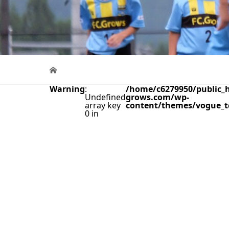
Warning
:
/home/c6279950/public_h
Undefined
grows.com/wp-
array key
content/themes/vogue_t
0 in