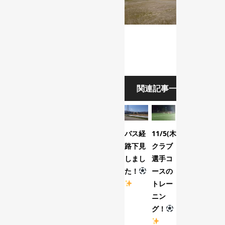
関連記事一覧
バス経
11/5(木)
10/18(日)U-
路下見
クラブ
10 寺
しまし
選手コ
泊交流
た！
ースの
戦！
トレー
ニン
グ！