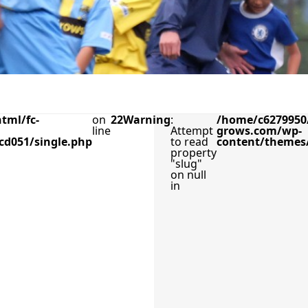
tml/fc-
on
22
Warning
:
/home/c6279950/
line
Attempt
grows.com/wp-
cd051/single.php
to read
content/themes/
property
"slug"
on null
in