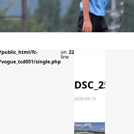
public_html/fc-
on
22
line
vogue_tcd051/single.php
DSC_2589
2020.04.13