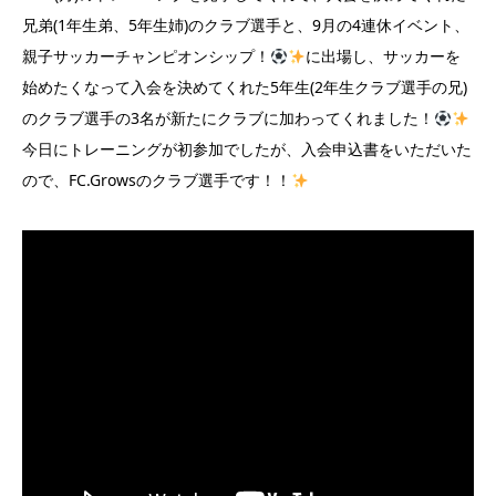
兄弟(1年生弟、5年生姉)のクラブ選手と、9月の4連休イベント、
親子サッカーチャンピオンシップ！
に出場し、サッカーを
始めたくなって入会を決めてくれた5年生(2年生クラブ選手の兄)
のクラブ選手の3名が新たにクラブに加わってくれました！
今日にトレーニングが初参加でしたが、入会申込書をいただいた
ので、FC.Growsのクラブ選手です！！