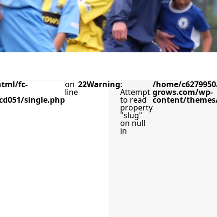
tml/fc-
on
22
Warning
:
/home/c6279950/
line
Attempt
grows.com/wp-
cd051/single.php
to read
content/themes/
property
"slug"
on null
in