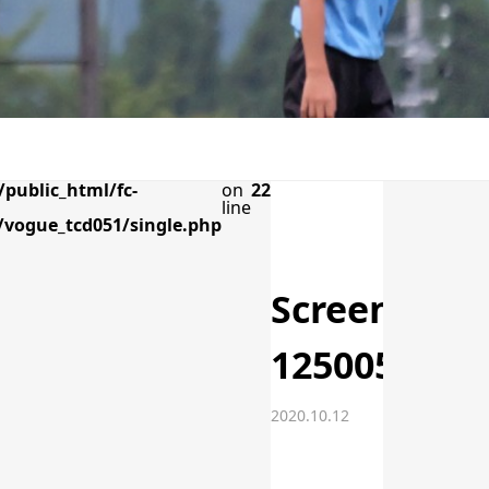
public_html/fc-
on
22
line
vogue_tcd051/single.php
Screenshot
125005
2020.10.12