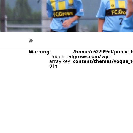
Warning
:
/home/c6279950/public_h
Undefined
grows.com/wp-
array key
content/themes/vogue_t
0 in