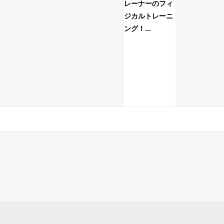
レーナーのフィ
選手(スクー
ジカルトレーニ
コースのト
ング！...
ニン...