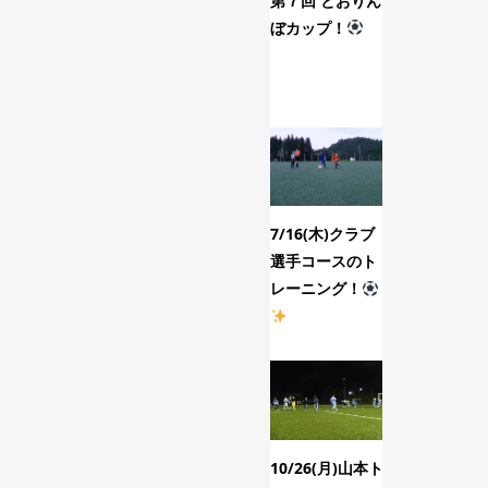
第７回 とおりん
8/24(月)
ぼカップ！
レーナーの
ジカルトレ
ング！
...
7/16(木)クラブ
9/29(火)
選手コースのト
選手コース
レーニング！
ール生コー
トレ...
10/26(月)山本ト
12/1(火)