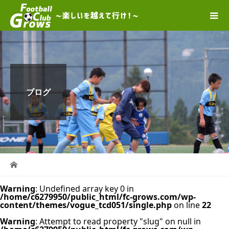
ブログ
Warning
: Undefined array key 0 in
/home/c6279950/public_html/fc-grows.com/wp-
content/themes/vogue_tcd051/single.php
on line
22
Warning
: Attempt to read property "slug" on null in