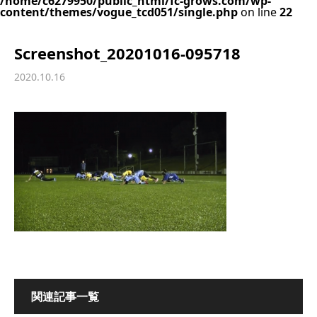
/home/c6279950/public_html/fc-grows.com/wp-
content/themes/vogue_tcd051/single.php
on line
22
Screenshot_20201016-095718
2020.10.16
関連記事一覧