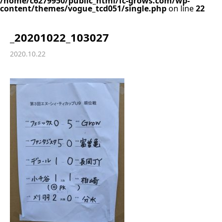
/home/c6279950/public_html/fc-grows.com/wp-
content/themes/vogue_tcd051/single.php
on line
22
_20201022_103027
2020.10.22