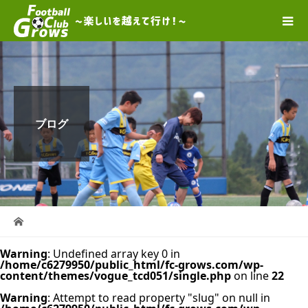
ブログ
Warning
: Undefined array key 0 in
/home/c6279950/public_html/fc-grows.com/wp-
content/themes/vogue_tcd051/single.php
on line
22
Warning
: Attempt to read property "slug" on null in