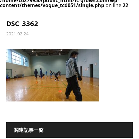
/home/c6279950/public_html/fc-grows.com/wp-
content/themes/vogue_tcd051/single.php
on line
22
DSC_3362
2021.02.24
関連記事一覧