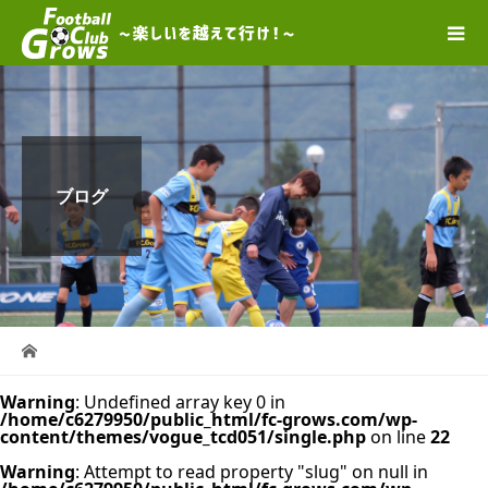
ブログ
Warning
: Undefined array key 0 in
/home/c6279950/public_html/fc-grows.com/wp-
content/themes/vogue_tcd051/single.php
on line
22
Warning
: Attempt to read property "slug" on null in