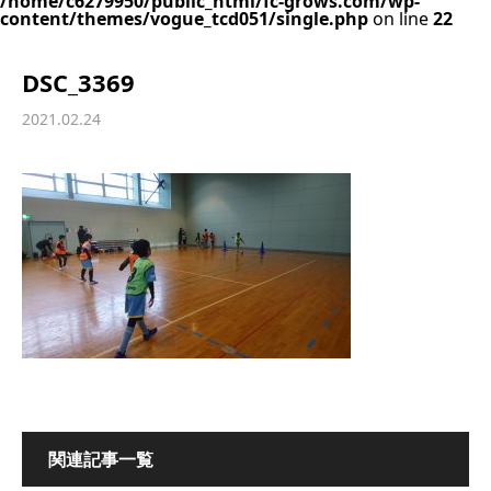
/home/c6279950/public_html/fc-grows.com/wp-
content/themes/vogue_tcd051/single.php
on line
22
DSC_3369
2021.02.24
関連記事一覧