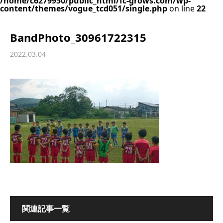
/home/c6279950/public_html/fc-grows.com/wp-
content/themes/vogue_tcd051/single.php
on line
22
BandPhoto_30961722315
2022.03.04
関連記事一覧