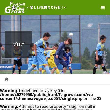
ブログ
Warning
: Undefined array key 0 in
/home/c6279950/public_html/fc-grows.com/wp-
content/themes/vogue_tcd051/single.php
on line
22
Warning
: Attempt to read property "slug" on null in