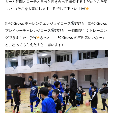
カーと仲間とコーチと自分と向き合って練習する！だからこそ楽
しい！♪そこを大事にします！期待して下さい！
①FC.Grows チャレンジエンジョイコース
????
も、②FC.Grows
プレイヤーチャレンジコース
????
も、一時間楽しくトレーニン
グできました！(^^)
きっと、「FC.Grows の雰囲気いいな〜」
と、思ってもらえた！と、思います♪