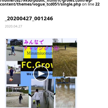
/home/c6279950/public_html/fc-grows.com/wp-
content/themes/vogue_tcd051/single.php
on line
22
_20200427_001246
2020.04.27