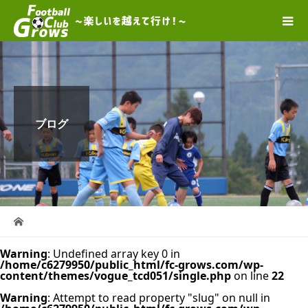
ブログ
Warning
: Undefined array key 0 in
/home/c6279950/public_html/fc-grows.com/wp-
content/themes/vogue_tcd051/single.php
on line
22
Warning
: Attempt to read property "slug" on null in