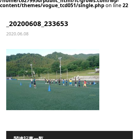
/home/c6279950/public_html/fc-grows.com/wp-
content/themes/vogue_tcd051/single.php
on line
22
_20200608_233653
2020.06.08
関連記事一覧