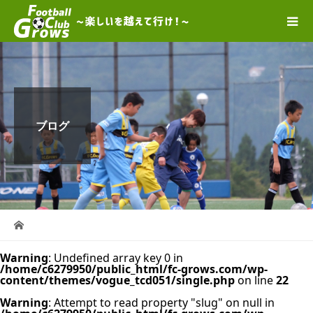
ブログ
Warning
: Undefined array key 0 in
/home/c6279950/public_html/fc-grows.com/wp-
content/themes/vogue_tcd051/single.php
on line
22
Warning
: Attempt to read property "slug" on null in