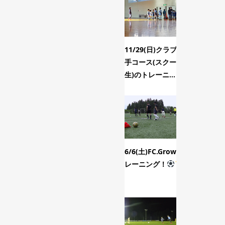
11/29(日)クラブ選
4/19
手コース(スクール
グでし
生)のトレーニ...
6/6(土)FC.Growsト
8/28
レーニング！
コース
グ！