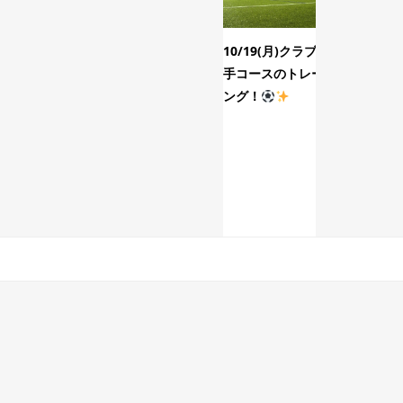
10/19(月)クラブ選
12/1
手コースのトレーニ
生コー
ング！
ング！