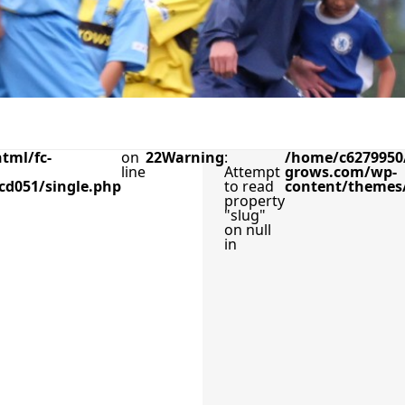
tml/fc-
on
22
Warning
:
/home/c6279950/
line
Attempt
grows.com/wp-
cd051/single.php
to read
content/themes/
property
"slug"
on null
in