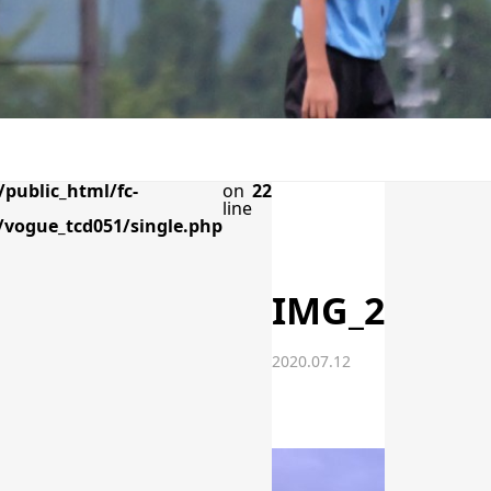
public_html/fc-
on
22
line
vogue_tcd051/single.php
IMG_202007
2020.07.12