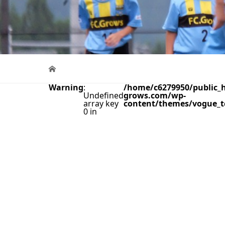
Warning
:
/home/c6279950/public_h
Undefined
grows.com/wp-
array key
content/themes/vogue_t
0 in