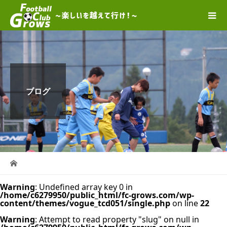
ブログ
Warning
: Undefined array key 0 in
/home/c6279950/public_html/fc-grows.com/wp-
content/themes/vogue_tcd051/single.php
on line
22
Warning
: Attempt to read property "slug" on null in