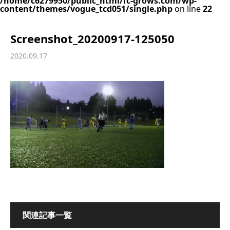
/home/c6279950/public_html/fc-grows.com/wp-
content/themes/vogue_tcd051/single.php
on line
22
Screenshot_20200917-125050
2020.09.17
関連記事一覧