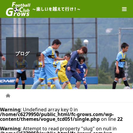
ブログ
Warning
: Undefined array key 0 in
/home/c6279950/public_html/fc-grows.com/wp-
content/themes/vogue_tcd051/single.php
on line
22
Warning
: Attempt to read property "slug" on null in