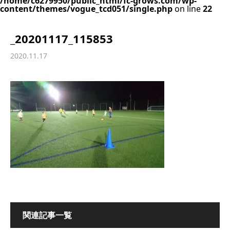
/home/c6279950/public_html/fc-grows.com/wp-
content/themes/vogue_tcd051/single.php
on line
22
_20201117_115853
2020.11.17
関連記事一覧