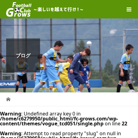
ブログ
Warning
: Undefined array key 0 in
/home/c6279950/public_html/fc-grows.com/wp-
content/themes/vogue_tcd051/single.php
on line
22
Warning
: Attempt to read property "slug" on null in