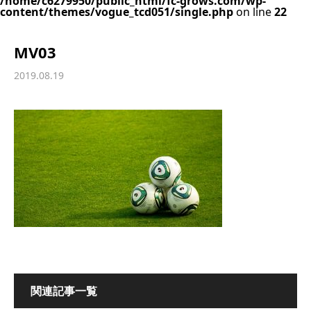
/home/c6279950/public_html/fc-grows.com/wp-
content/themes/vogue_tcd051/single.php
on line
22
MV03
2019.08.19
関連記事一覧